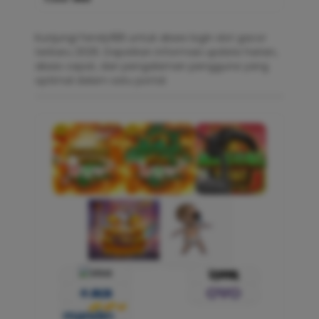
Kunjungi Fendy188 untuk akses login slot gacor
terbaru 2026. Dapatkan informasi update harian,
akses cepat, dan pengalaman pengguna yang
optimal dalam satu portal.