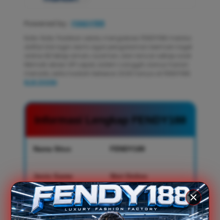
Powered by :
FENDY188
Note: Note: Pastikan selalu mengakses FENDY188 melalui
daftar link login resmi agar pengalaman bermain togel
online 4D tetap aman, nyaman, dan lancar setiap saat.
Nikmati akses VIP cepat, sistem canggih, bonus harian
menarik, serta hadiah terbesar 2026 hanya di FENDY188.
KLIK DISINI
.
Informasi Lengkap FENDY188
Nama Situs
FENDY188
Jenis Game
Slot Online
Minimal Deposit
IDR 10,000