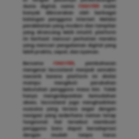
dunia digital, nama
FENDY188
mulai
banyak dibicarakan oleh berbagai
kalangan pengguna internet. Melalui
pendekatan yang modern dan tampilan
yang dirancang lebih intuitif, platform
ini berhasil mencuri perhatian mereka
yang mencari pengalaman digital yang
lebih praktis, cepat, dan nyaman.
Bersama
FENDY188
, pembahasan
mengenai laccioland menjadi semakin
menarik karena platform ini dinilai
mampu mengikuti perubahan
kebutuhan pengguna masa kini. Tidak
hanya mengedepankan kemudahan
akses, laccioland juga menghadirkan
suasana yang terasa segar dengan
navigasi yang sederhana namun tetap
fungsional. Hal tersebut membuat
pengguna baru dapat beradaptasi
dengan mudah tanpa harus