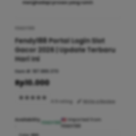
menghadapi proses yang rumit.
FENDY188
Fendy188 Portal Login Slot
Gacor 2026 | Update Terbaru
Hari Ini
Item #:
187.889.370
Rp10.000
4.9 rating
Write a Review
Availability
Imported from
FENDY188
:
FENDY188
Color :
RED