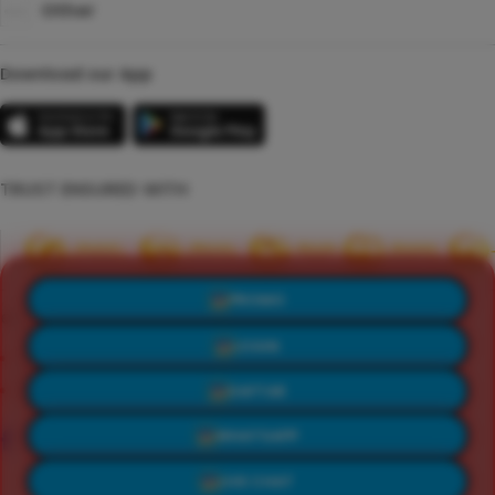
Other
Download our App
TRUST ENSURED WITH
PROMO
©Copyright 2014 - 2026 FENDY188 | Ryn's
LOGIN
Terms & Conditions
Privacy Policy
About Us
Contact Us
DAFTAR
WHATSAPP
LIVE CHAT