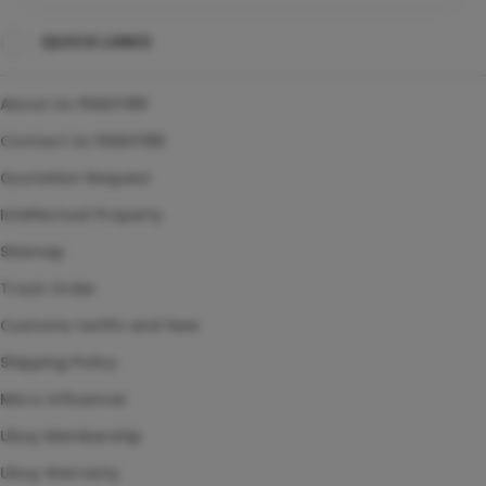
FENDY188 DAFTAR
QUICK LINKS
FENDY188 RESMI
FENDY188 ALTERNATIF
About Us FENDY188
AGEN TOGEL ONLINE
Contact Us FENDY188
Quotation Request
Intellectual Property
Sitemap
Track Order
Customs tariffs and fees
Shipping Policy
Micro Influencer
Ubuy Membership
Ubuy Warranty